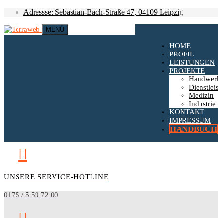
Adressse: Sebastian-Bach-Straße 47, 04109 Leipzig
MENÜ
HOME
PROFIL
LEISTUNGEN
PROJEKTE
Handwer
Dienstlei
Medizin
Industrie 
KONTAKT
IMPRESSUM
HANDBUCH
UNSERE SERVICE-HOTLINE
0175 / 5 59 72 00