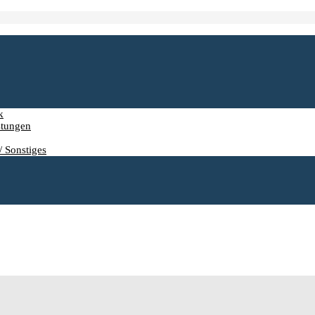
k
stungen
/ Sonstiges