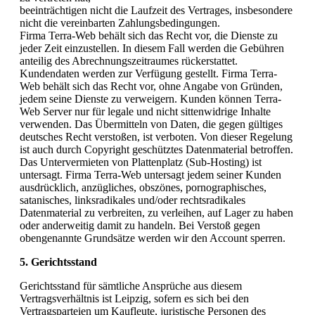
beeinträchtigen nicht die Laufzeit des Vertrages, insbesondere
nicht die vereinbarten Zahlungsbedingungen.
Firma Terra-Web behält sich das Recht vor, die Dienste zu
jeder Zeit einzustellen. In diesem Fall werden die Gebühren
anteilig des Abrechnungszeitraumes rückerstattet.
Kundendaten werden zur Verfügung gestellt. Firma Terra-
Web behält sich das Recht vor, ohne Angabe von Gründen,
jedem seine Dienste zu verweigern. Kunden können Terra-
Web Server nur für legale und nicht sittenwidrige Inhalte
verwenden. Das Übermitteln von Daten, die gegen gültiges
deutsches Recht verstoßen, ist verboten. Von dieser Regelung
ist auch durch Copyright geschütztes Datenmaterial betroffen.
Das Untervermieten von Plattenplatz (Sub-Hosting) ist
untersagt. Firma Terra-Web untersagt jedem seiner Kunden
ausdrücklich, anzügliches, obszönes, pornographisches,
satanisches, linksradikales und/oder rechtsradikales
Datenmaterial zu verbreiten, zu verleihen, auf Lager zu haben
oder anderweitig damit zu handeln. Bei Verstoß gegen
obengenannte Grundsätze werden wir den Account sperren.
5. Gerichtsstand
Gerichtsstand für sämtliche Ansprüche aus diesem
Vertragsverhältnis ist Leipzig, sofern es sich bei den
Vertragsparteien um Kaufleute, juristische Personen des