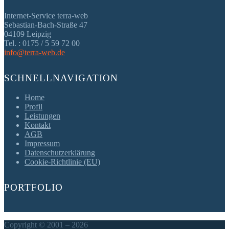
Internet-Service terra-web
Sebastian-Bach-Straße 47
04109 Leipzig
Tel. : 0175 / 5 59 72 00
info@terra-web.de
SCHNELLNAVIGATION
Home
Profil
Leistungen
Kontakt
AGB
Impressum
Datenschutzerklärung
Cookie-Richtlinie (EU)
PORTFOLIO
Copyright © 2001 – 2026