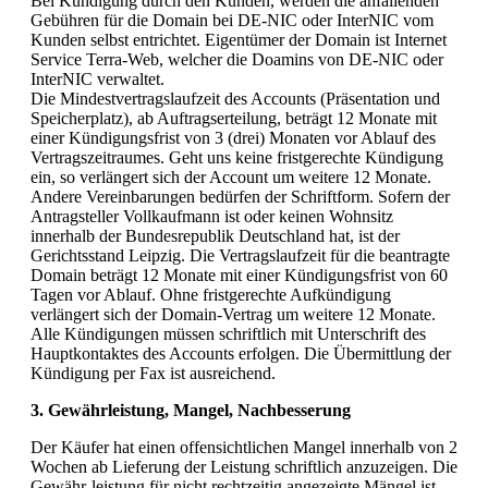
Bei Kündigung durch den Kunden, werden die anfallenden
Gebühren für die Domain bei DE-NIC oder InterNIC vom
Kunden selbst entrichtet. Eigentümer der Domain ist Internet
Service Terra-Web, welcher die Doamins von DE-NIC oder
InterNIC verwaltet.
Die Mindestvertragslaufzeit des Accounts (Präsentation und
Speicherplatz), ab Auftragserteilung, beträgt 12 Monate mit
einer Kündigungsfrist von 3 (drei) Monaten vor Ablauf des
Vertragszeitraumes. Geht uns keine fristgerechte Kündigung
ein, so verlängert sich der Account um weitere 12 Monate.
Andere Vereinbarungen bedürfen der Schriftform. Sofern der
Antragsteller Vollkaufmann ist oder keinen Wohnsitz
innerhalb der Bundesrepublik Deutschland hat, ist der
Gerichtsstand Leipzig. Die Vertragslaufzeit für die beantragte
Domain beträgt 12 Monate mit einer Kündigungsfrist von 60
Tagen vor Ablauf. Ohne fristgerechte Aufkündigung
verlängert sich der Domain-Vertrag um weitere 12 Monate.
Alle Kündigungen müssen schriftlich mit Unterschrift des
Hauptkontaktes des Accounts erfolgen. Die Übermittlung der
Kündigung per Fax ist ausreichend.
3. Gewährleistung, Mangel, Nachbesserung
Der Käufer hat einen offensichtlichen Mangel innerhalb von 2
Wochen ab Lieferung der Leistung schriftlich anzuzeigen. Die
Gewähr-leistung für nicht rechtzeitig angezeigte Mängel ist