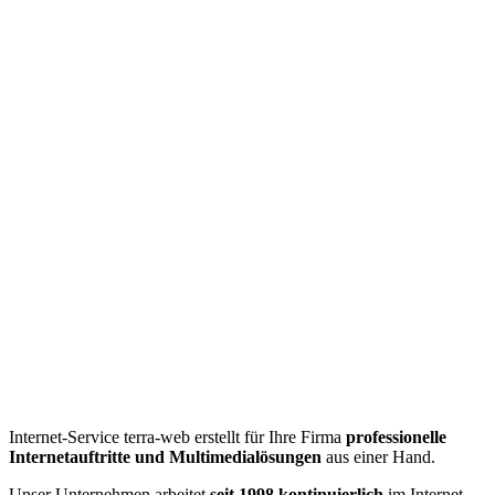
Internet-Service terra-web erstellt für Ihre Firma
professionelle
Internetauftritte und Multimedialösungen
aus einer Hand.
Unser Unternehmen arbeitet
seit 1998 kontinuierlich
im Internet-