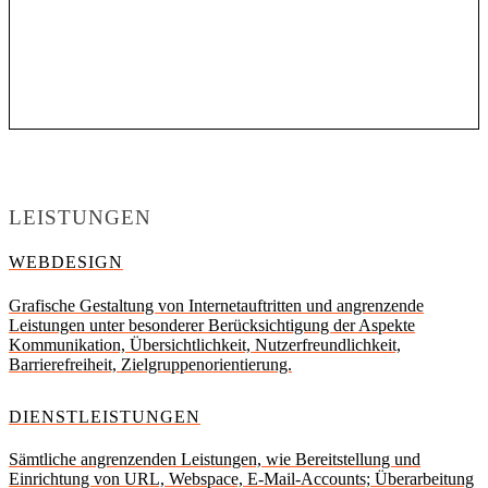
LEISTUNGEN
WEBDESIGN
Grafische Gestaltung von Internetauftritten und angrenzende
Leistungen unter besonderer Berücksichtigung der Aspekte
Kommunikation, Übersichtlichkeit, Nutzerfreundlichkeit,
Barrierefreiheit, Zielgruppenorientierung.
DIENSTLEISTUNGEN
Sämtliche angrenzenden Leistungen, wie Bereitstellung und
Einrichtung von URL, Webspace, E-Mail-Accounts; Überarbeitung