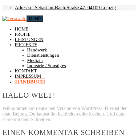
Adressse: Sebastian-Bach-Straße 47, 04109 Leipzig
MENÜ
HOME
PROFIL
LEISTUNGEN
PROJEKTE
Handwerk
Dienstleistungen
Medizin
Industrie / Sonstiges
KONTAKT
IMPRESSUM
HANDBUCH
HALLO WELT!
Willkommen zur deutschen Version von WordPress. Dies ist der
erste Beitrag. Du kannst ihn bearbeiten oder löschen. Und dann
starte mit dem Schreiben!
EINEN KOMMENTAR SCHREIBEN