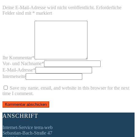
Deine E-Mail-Adresse wird nicht veröffentlicht.
Erforderliche
Felder sind mit
*
markiert
Ihr Kommentar
*
Vor- und Nachname
*
E-Mail-Adresse
*
Internetseite
Save my name, email, and website in this browser for the next
time I comment.
ANSCHRIFT
Internet-Service terra-web
Sebastian-Bach-Straße 47