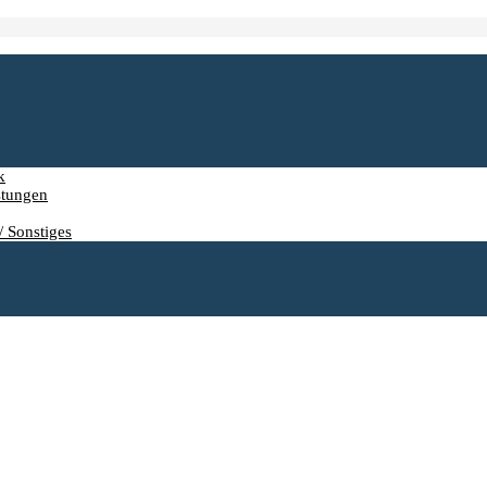
k
stungen
/ Sonstiges