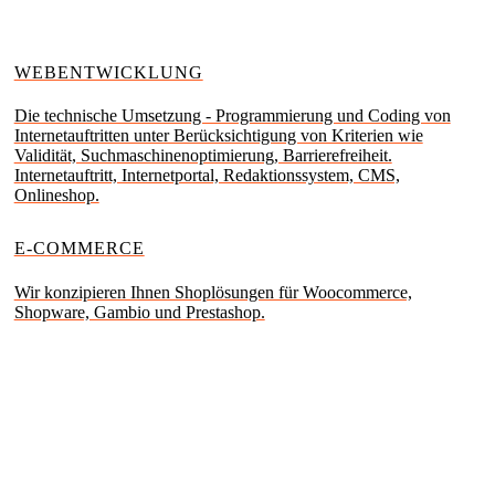
WEBENTWICKLUNG
Die technische Umsetzung - Programmierung und Coding von
Internetauftritten unter Berücksichtigung von Kriterien wie
Validität, Suchmaschinenoptimierung, Barrierefreiheit.
Internetauftritt, Internetportal, Redaktionssystem, CMS,
Onlineshop.
E-COMMERCE
Wir konzipieren Ihnen Shoplösungen für Woocommerce,
Shopware, Gambio und Prestashop.