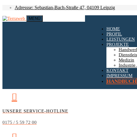
Adressse: Sebastian-Bach-Straße 47, 04109 Leipzig
MENÜ
HOME
PROFIL
LEISTUNGEN
PROJEKTE
Handwer
Dienstlei
Medizin
Industrie 
KONTAKT
IMPRESSUM
HANDBUCH
UNSERE SERVICE-HOTLINE
0175 / 5 59 72 00